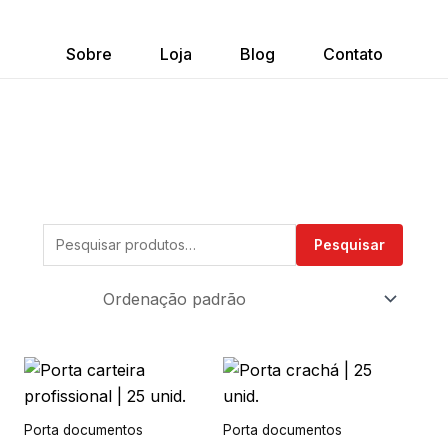
Sobre
Loja
Blog
Contato
Pesquisar
Pesquisar
por:
Este
produto
tem
Porta documentos
Porta documentos
várias