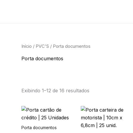
o
Ir
conteúdo
para
o
conteúdo
Início
/
PVC'S
/ Porta documentos
Porta documentos
Exibindo 1–12 de 16 resultados
Este
produto
tem
Porta documentos
várias