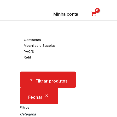
C
a
Minha conta
t
e
g
o
Camisetas
r
Mochilas e Sacolas
i
PVC'S
Refil
a
Filtrar produtos
Fechar
Filtros
Categoria