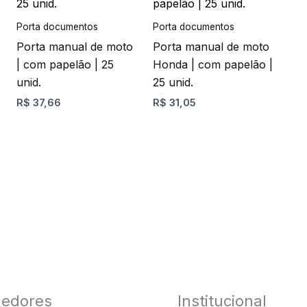
tem
tem
página
página
várias
várias
Porta documentos
Porta documentos
do
do
variantes.
variantes.
Porta manual de moto
Porta manual de moto
produto
produto
As
As
| com papelão | 25
Honda | com papelão |
opções
opções
unid.
25 unid.
podem
podem
R$
37,66
R$
31,05
ser
ser
escolhidas
escolhidas
na
na
página
página
do
do
produto
produto
edores
Institucional