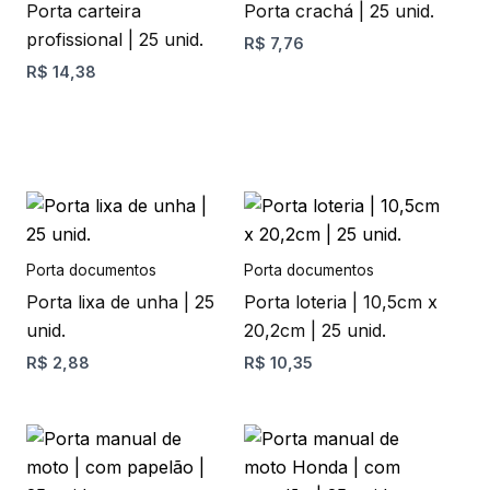
Porta carteira
Porta crachá | 25 unid.
variantes.
profissional | 25 unid.
R$
7,76
As
R$
14,38
opções
podem
ser
escolhidas
na
Este
Este
página
produto
produto
do
tem
tem
Porta documentos
Porta documentos
produto
várias
várias
Porta lixa de unha | 25
Porta loteria | 10,5cm x
variantes.
variantes.
unid.
20,2cm | 25 unid.
As
As
R$
2,88
R$
10,35
opções
opções
podem
podem
ser
ser
Este
Este
escolhidas
escolhidas
produto
produto
na
na