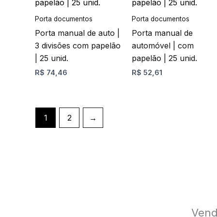
tem
tem
página
página
várias
várias
Porta documentos
Porta documentos
do
do
variantes.
variantes.
Porta manual de auto |
Porta manual de
produto
produto
As
As
3 divisões com papelão
automóvel | com
opções
opções
| 25 unid.
papelão | 25 unid.
podem
podem
R$
74,46
R$
52,61
ser
ser
escolhidas
escolhidas
na
na
página
página
1
2
→
do
do
produto
produto
Vend