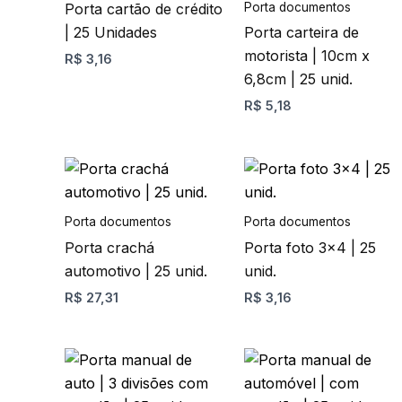
Porta documentos
Porta cartão de crédito
variantes.
| 25 Unidades
Porta carteira de
As
motorista | 10cm x
R$
3,16
opções
6,8cm | 25 unid.
podem
R$
5,18
ser
escolhidas
na
Este
Este
página
produto
produto
do
tem
tem
Porta documentos
Porta documentos
produto
várias
várias
Porta crachá
Porta foto 3×4 | 25
variantes.
variantes.
automotivo | 25 unid.
unid.
As
As
R$
27,31
R$
3,16
opções
opções
podem
podem
ser
ser
Este
Este
escolhidas
escolhidas
produto
produto
na
na