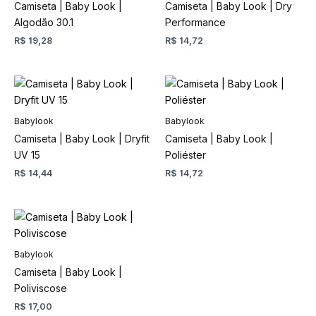
Camiseta | Baby Look |
Camiseta | Baby Look | Dry
variantes.
variantes.
Algodão 30.1
Performance
As
As
R$
19,28
R$
14,72
opções
opções
podem
podem
ser
ser
Este
Este
escolhidas
escolhidas
produto
produto
na
na
tem
tem
Babylook
Babylook
página
página
várias
várias
Camiseta | Baby Look | Dryfit
Camiseta | Baby Look |
do
do
variantes.
variantes.
UV 15
Poliéster
produto
produto
As
As
R$
14,44
R$
14,72
opções
opções
podem
podem
ser
ser
Este
escolhidas
escolhidas
produto
na
na
tem
Babylook
página
página
várias
Camiseta | Baby Look |
do
do
variantes.
Poliviscose
produto
produto
As
R$
17,00
opções