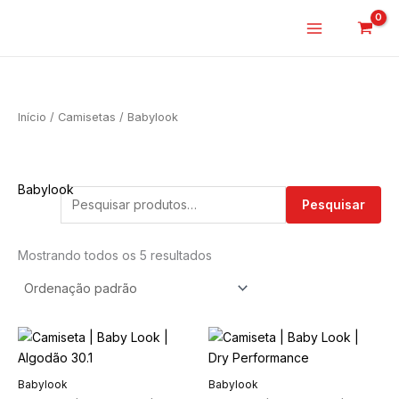
o
Ir
conteúdo
para
o
conteúdo
Início
/
Camisetas
/ Babylook
Babylook
Pesquisar
Pesquisar
por:
Mostrando todos os 5 resultados
Este
Este
produto
produto
tem
tem
Babylook
Babylook
várias
várias