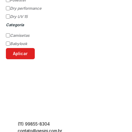
Poliéster
Dry performance
Dry UV 15
Categoria
Camisetas
Babylook
Aplicar
(11) 99855-8304
contato@gesini.com.br