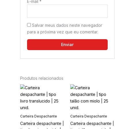
E-mail
*
Salvar meus dados neste navegador
para a próxima vez que eu comentar.
Produtos relacionados
Este
Este
produto
produto
tem
tem
várias
várias
variantes.
variantes.
Carteira Despachante
Carteira Despachante
As
As
Carteira despachante |
Carteira despachante |
opções
opções