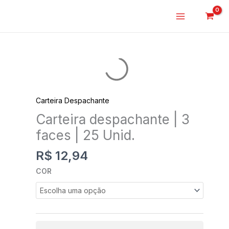
o
Ir
conteúdo
para
o
conteúdo
Carteira
despachante
|
3
Carteira Despachante
faces
Carteira despachante | 3
|
faces | 25 Unid.
25
Unid.
R$
12,94
quantidade
COR