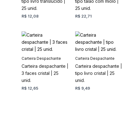
tipo livro translucido |
tipo talão com miolo |
podem
podem
25 unid.
25 unid.
ser
ser
R$
12,08
R$
22,71
escolhidas
escolhidas
na
na
página
página
Este
Este
do
do
produto
produto
produto
produto
tem
tem
várias
várias
Carteira Despachante
Carteira Despachante
variantes.
variantes.
Carteira despachante |
Carteira despachante |
As
As
3 faces cristal | 25
tipo livro cristal | 25
opções
opções
unid.
unid.
podem
podem
R$
12,65
R$
9,49
ser
ser
escolhidas
escolhidas
na
na
página
página
do
do
produto
produto