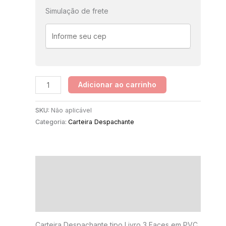
Simulação de frete
Adicionar ao carrinho
SKU:
Não aplicável
Categoria:
Carteira Despachante
Descrição
Informação adicional
Avaliações (0)
Carteira Despachante tipo Livro 3 Faces em PVC